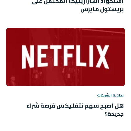
استحواذ أسترازينيكا المحتمل على
بريستول مايرس
بطولة الشركات
هل أصبح سهم نتفليكس فرصة شراء
جديدة؟