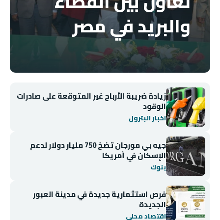
تعاون بين القضاء
والبريد في مصر
زيادة ضريبة الأرباح غير المتوقعة على صادرات
الوقود
اخبار البترول
جيه بي مورجان تضخ 750 مليار دولار لدعم
الإسكان في أمريكا
بنوك
فرص استثمارية جديدة في مدينة العبور
الجديدة
اقتصاد محلي