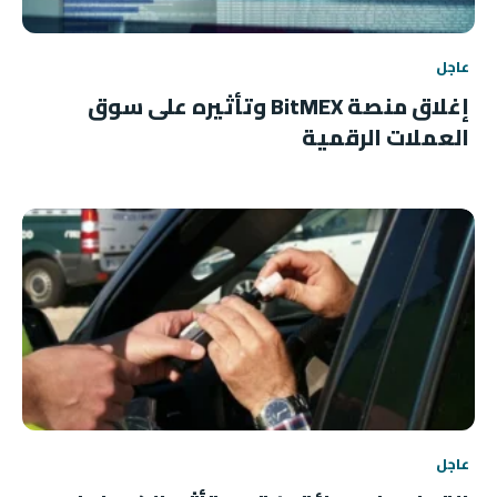
عاجل
إغلاق منصة BitMEX وتأثيره على سوق
العملات الرقمية
عاجل