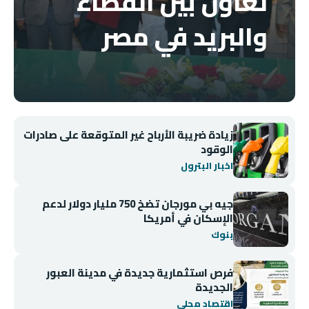
تعاون بين القضاء
والبريد في مصر
زيادة ضريبة الأرباح غير المتوقعة على صادرات
الوقود
اخبار البترول
جيه بي مورجان تضخ 750 مليار دولار لدعم
الإسكان في أمريكا
بنوك
فرص استثمارية جديدة في مدينة العبور
الجديدة
اقتصاد محلي