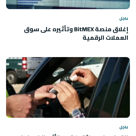
عاجل
إغلاق منصة BitMEX وتأثيره على سوق
العملات الرقمية
عاجل