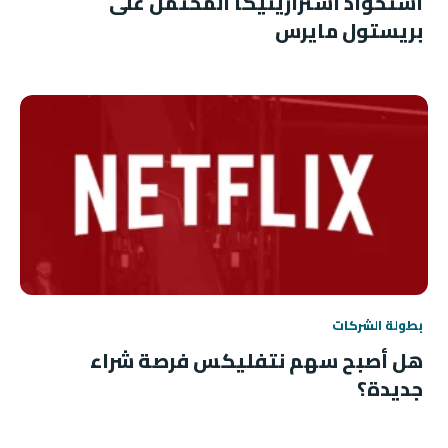
استحواذ أسترازينيكا المحتمل على
بريستول مايرس
بطولة الشركات
هل أصبح سهم نتفليكس فرصة شراء
جديدة؟