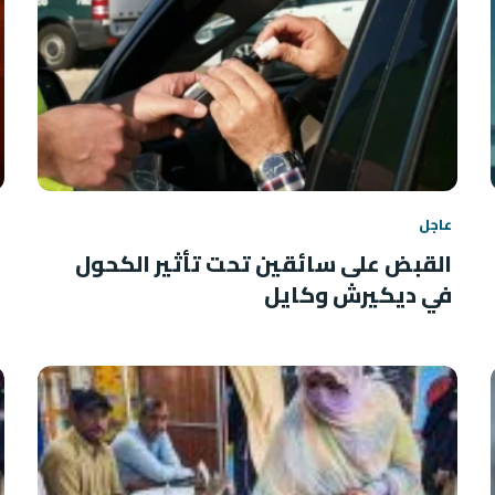
عاجل
القبض على سائقين تحت تأثير الكحول
في ديكيرش وكايل