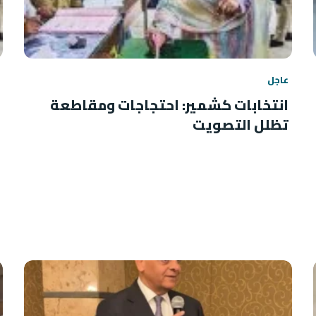
عاجل
انتخابات كشمير: احتجاجات ومقاطعة
تظلل التصويت