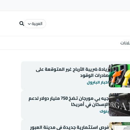
العربية
لانات
زيادة ضريبة الأرباح غير المتوقعة على
صادرات الوقود
اخبار البترول
جيه بي مورجان تضخ 750 مليار دولار لدعم
الإسكان في أمريكا
بنوك
فرص استثمارية جديدة في مدينة العبور