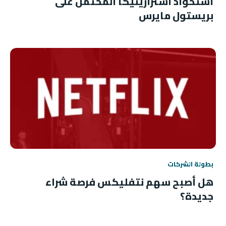
استحواذ أسترازينيكا المحتمل على
بريستول مايرس
بطولة الشركات
هل أصبح سهم نتفليكس فرصة شراء
جديدة؟