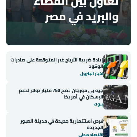
تعاون بين القضاء
والبريد في مصر
زيادة ضريبة الأرباح غير المتوقعة على صادرات
الوقود
اخبار البترول
جيه بي مورجان تضخ 750 مليار دولار لدعم
الإسكان في أمريكا
بنوك
فرص استثمارية جديدة في مدينة العبور
الجديدة
اقتصاد محلي