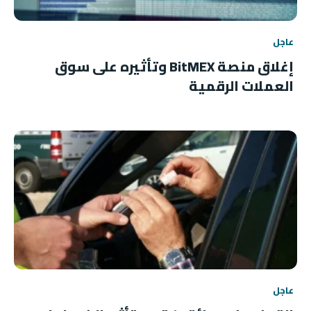
عاجل
إغلاق منصة BitMEX وتأثيره على سوق
العملات الرقمية
عاجل