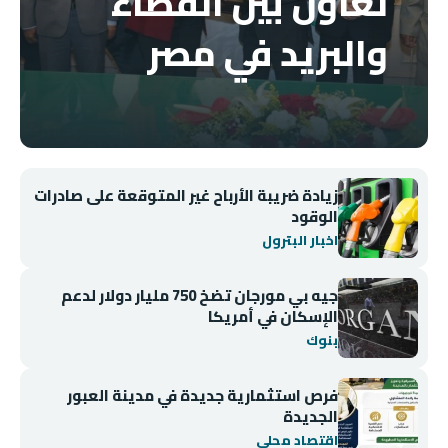
تعاون بين القضاء
والبريد في مصر
زيادة ضريبة الأرباح غير المتوقعة على صادرات
الوقود
اخبار البترول
جيه بي مورجان تضخ 750 مليار دولار لدعم
الإسكان في أمريكا
بنوك
فرص استثمارية جديدة في مدينة العبور
الجديدة
اقتصاد محلي