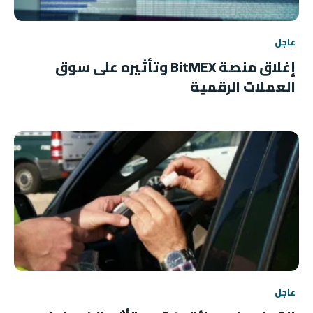
عاجل
إغلاق منصة BitMEX وتأثيره على سوق
العملات الرقمية
عاجل